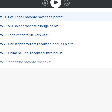
#30 : Eve Angeli raconte "Avant de partir"
#29 : MC Solaar raconte "Bouge de là"
28 : Lorie raconte "Je vais vite"
#27 : Christophe Willem raconte "Jacques a dit"
#26 : Chimène Badi raconte "Entre nous"
#25 : Indochine raconte "3e sexe"
#24 : Zaho raconte "C'est chelou"
#23 : Patrick Bruel raconte "Au café des délices"
#22 : Kyo raconte "Le chemin"
#21 : Nolwenn Leroy raconte "Cassé"
#20 : Patrick Hernandez raconte "Born to be alive"